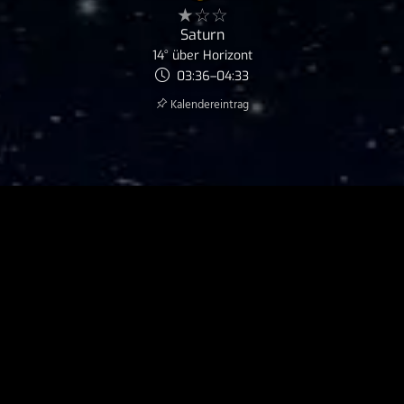
★☆☆
Saturn
14° über Horizont
03:36–04:33
Kalender­eintrag