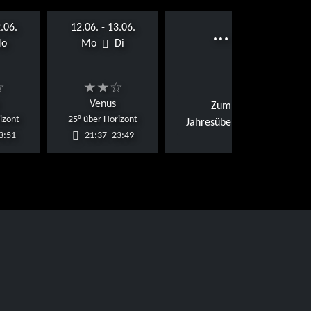
.06.
12.06. - 13.06.
…
o
Mo
Di
☆
★★☆
Venus
Zum
izont
25° über Horizont
Jahresüberblick
3:51
21:37–23:49