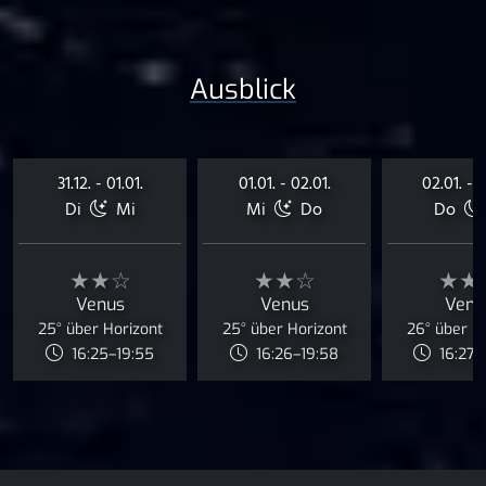
Ausblick
31.12. - 01.01.
01.01. - 02.01.
02.01. - 0
Di
Mi
Mi
Do
Do
★★☆
★★☆
★★
Venus
Venus
Venu
25° über Horizont
25° über Horizont
26° über H
16:25–19:55
16:26–19:58
16:27–