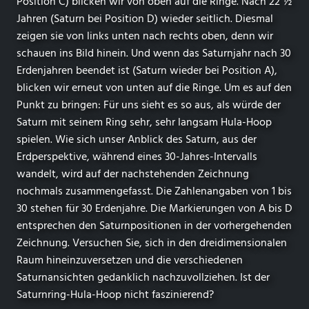
Position C) blicken wir von oben auf die Ringe. Nach 22 ½
Jahren (Saturn bei Position D) wieder seitlich. Diesmal
zeigen sie von links unten nach rechts oben, denn wir
schauen ins Bild hinein. Und wenn das Saturnjahr nach 30
Erdenjahren beendet ist (Saturn wieder bei Position A),
blicken wir erneut von unten auf die Ringe. Um es auf den
Punkt zu bringen: Für uns sieht es so aus, als würde der
Saturn mit seinem Ring sehr, sehr langsam Hula-Hoop
spielen. Wie sich unser Anblick des Saturn, aus der
Erdperspektive, während eines 30-Jahres-Intervalls
wandelt, wird auf der nachstehenden Zeichnung
nochmals zusammengefasst. Die Zahlenangaben von 1 bis
30 stehen für 30 Erdenjahre. Die Markierungen von A bis D
entsprechen den Saturnpositionen in der vorhergehenden
Zeichnung. Versuchen Sie, sich in den dreidimensionalen
Raum hineinzuversetzen und die verschiedenen
Saturnansichten gedanklich nachzuvollziehen. Ist der
Saturnring-Hula-Hoop nicht faszinierend?