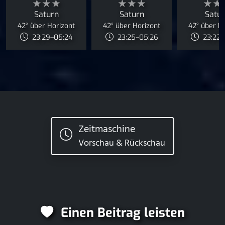
★★★
★★★
★★
Saturn
Saturn
Satu
42° über Horizont
42° über Horizont
42° über H
23:29–05:24
23:25–05:26
23:22–
Zeitmaschine
Vorschau & Rückschau
Einen Beitrag leisten