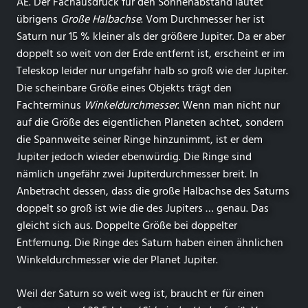
AE. Der Fachausdruck für den Sonnenabstand lautet
übrigens
Große Halbachse
. Vom Durchmesser her ist
Saturn nur 15 % kleiner als der größere Jupiter. Da er aber
doppelt so weit von der Erde entfernt ist, erscheint er im
Teleskop leider nur ungefähr halb so groß wie der Jupiter.
Die scheinbare Größe eines Objekts trägt den
Fachterminus
Winkeldurchmesser
. Wenn man nicht nur
auf die Größe des eigentlichen Planeten achtet, sondern
die Spannweite seiner Ringe hinzunimmt, ist er dem
Jupiter jedoch wieder ebenwürdig. Die Ringe sind
nämlich ungefähr zwei Jupiterdurchmesser breit. In
Anbetracht dessen, dass die große Halbachse des Saturns
doppelt so groß ist wie die des Jupiters … genau. Das
gleicht sich aus. Doppelte Größe bei doppelter
Entfernung. Die Ringe des Saturn haben einen ähnlichen
Winkeldurchmesser wie der Planet Jupiter.
Weil der Saturn so weit weg ist, braucht er für einen