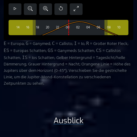
14
16
18
20
22
00
02
04
06
08
10
= Europa;
= Ganymed;
= Callisto;
= Io;
= Großer Roter Fleck;
E
G
C
I
R
= Europas Schatten;
= Ganymeds Schatten;
= Callistos
ES
GS
CS
Schatten;
= Ios Schatten; Gelber Hintergrund = Tageslicht/helle
IS
Dämmerung; Grauer Hintergrund = Nacht; Orangene Linie = Höhe des
Jupiters über dem Horizont (0-45°); Verschieben Sie die gestrichelte
Linie, um die Jupiter-Mond-Konstellation zu verschiedenen
Zeitpunkten zu sehen.
Ausblick