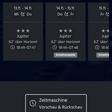
13.11. - 14.11.
14.11. - 15.11.
15.11. - 1
Mi
Do
Do
Fr
Fr
★★★
★★★
★★
Jupiter
Jupiter
Jupit
62° über Horizont
62° über Horizont
62° über H
18:49–07:47
18:45–07:48
18:40–
Schattenspiele
Schattens
Zeitmaschine
Vorschau & Rückschau