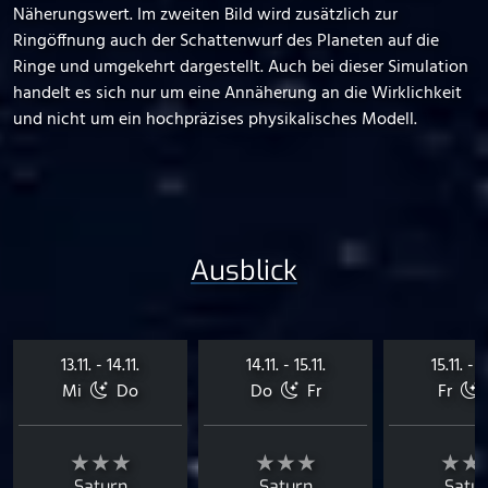
Näherungswert. Im zweiten Bild wird zusätzlich zur
Ringöffnung auch der Schattenwurf des Planeten auf die
Ringe und umgekehrt dargestellt. Auch bei dieser Simulation
handelt es sich nur um eine Annäherung an die Wirklichkeit
und nicht um ein hochpräzises physikalisches Modell.
Ausblick
13.11. - 14.11.
14.11. - 15.11.
15.11. - 1
Mi
Do
Do
Fr
Fr
★★★
★★★
★★
Saturn
Saturn
Satu