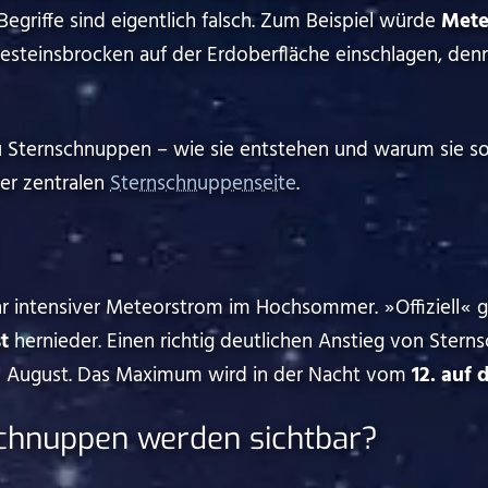
egriffe sind eigentlich falsch. Zum Beispiel würde
Mete
 Gesteinsbrocken auf der Erdoberfläche einschlagen, den
u Sternschnuppen – wie sie entstehen und warum sie so
der zentralen
Sternschnuppen­seite
.
 intensiver Meteor­strom im Hochsommer. ⁠ ⁠»⁠ ⁠Offiziell⁠ ⁠«
t
hernieder. Einen richtig deutlichen Anstieg von Ster
m August. Das Maximum wird in der Nacht vom
12. auf 
schnuppen werden sichtbar?