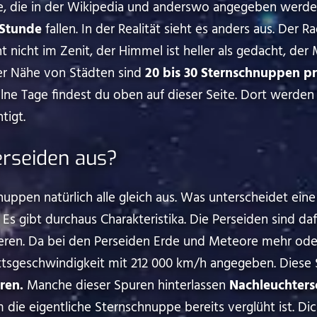
te, die in der Wikipedia und anderswo angegeben werd
 Stunde
fallen. In der Realität sieht es anders aus. Der R
ht nicht im Zenit, der Himmel ist heller als gedacht, der
der Nähe von Städten sind
20 bis 30 Sternschnuppen p
lne Tage findest du oben auf dieser Seite. Dort werden
tigt.
erseiden aus?
uppen natürlich alle gleich aus. Was unterscheidet eine
 gibt durchaus Charakteristika. Die Perseiden sind daf
n. Da bei den Perseiden Erde und Meteore mehr oder minder ⁠
trittsgeschwindigkeit mit 212 000 km/h angegeben. Diese S
ren.
Manche dieser Spuren hinterlassen
Nachleuchters
m die eigentliche Sternschnuppe bereits verglüht ist. D