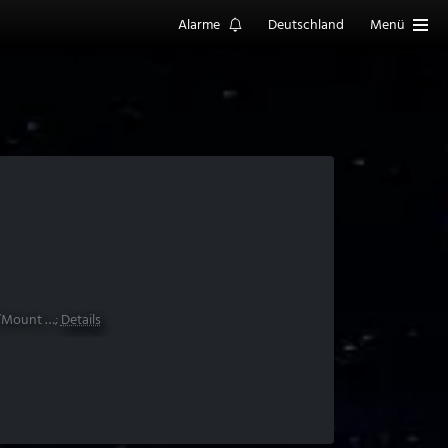
Alarme
Deutschland
Menü
k/Mount …;
Details