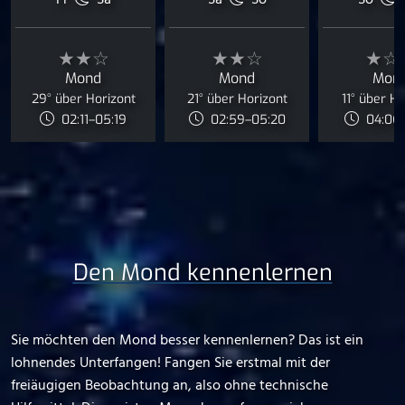
Fr
Sa
Sa
So
So
★★☆
★★☆
★☆
Mond
Mond
Mon
29° über Horizont
21° über Horizont
11° über Ho
02:11–05:19
02:59–05:20
04:06–
Den Mond kennenlernen
Sie möchten den Mond besser kennenlernen? Das ist ein
lohnendes Unterfangen! Fangen Sie erstmal mit der
freiäugigen Beobachtung an, also ohne technische