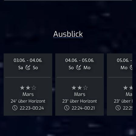
Ausblick
03.06. - 04.06.
04.06. - 05.06.
05.06. - 0
Sa
So
So
Mo
Mo
★★☆
★★☆
★★
Mars
Mars
Mar
24° über Horizont
23° über Horizont
23° über H
22:23–00:24
22:24–00:21
22:25–