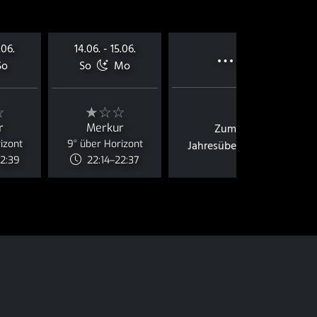
…
.06.
14.06. - 15.06.
o
So
Mo
☆
★☆☆
r
Merkur
Zum
izont
9° über Horizont
Jahresüberblick
22:39
22:14–22:37