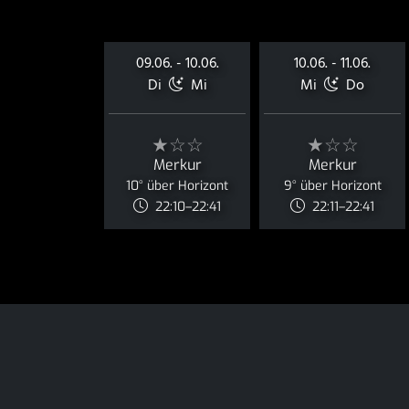
09.06. - 10.06.
10.06. - 11.06.
Di
Mi
Mi
Do
★☆☆
★☆☆
Merkur
Merkur
10° über Horizont
9° über Horizont
22:10–22:41
22:11–22:41