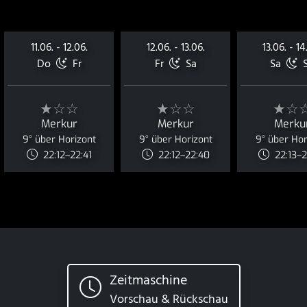
11.06. - 12.06.
12.06. - 13.06.
13.06. - 14
Do
Fr
Fr
Sa
Sa
S
★☆☆
★☆☆
★☆
Merkur
Merkur
Merku
9° über Horizont
9° über Horizont
9° über Hor
22:12–22:41
22:12–22:40
22:13–
Zeitmaschine
Vorschau & Rückschau