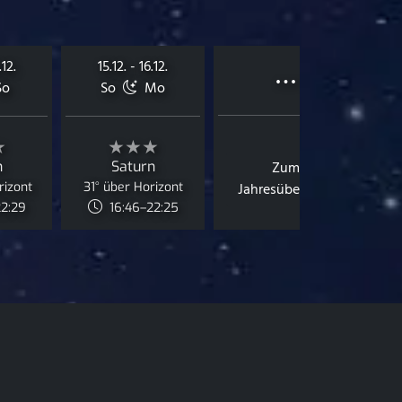
…
.12.
15.12. - 16.12.
o
So
Mo
★
★★★
n
Saturn
Zum
rizont
31° über Horizont
Jahresüberblick
22:29
16:46–22:25