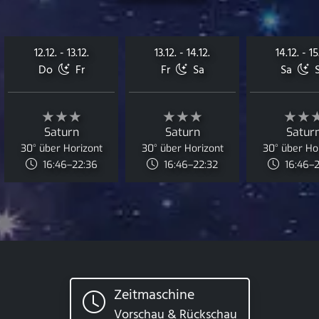
12.12. - 13.12.
13.12. - 14.12.
14.12. - 15
Do
Fr
Fr
Sa
Sa
S
★★★
★★★
★★
Saturn
Saturn
Satur
30° über Horizont
30° über Horizont
30° über Ho
16:46–22:36
16:46–22:32
16:46–
Zeitmaschine
Vorschau & Rückschau