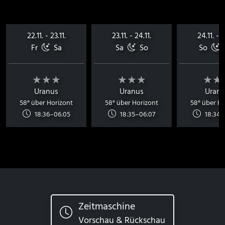
22.11. - 23.11.
23.11. - 24.11.
24.11. - 2
Fr
Sa
Sa
So
So
★★★
★★★
★★
Uranus
Uranus
Uranu
58° über Horizont
58° über Horizont
58° über Ho
18:36–06:05
18:35–06:07
18:34–
Zeitmaschine
Vorschau & Rückschau