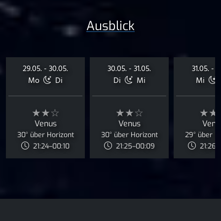
Ausblick
29.05. - 30.05.
30.05. - 31.05.
31.05. - 0
Mo
Di
Di
Mi
Mi
★★☆
★★☆
★★
Venus
Venus
Venu
30° über Horizont
30° über Horizont
29° über H
21:24–00:10
21:25–00:09
21:26–