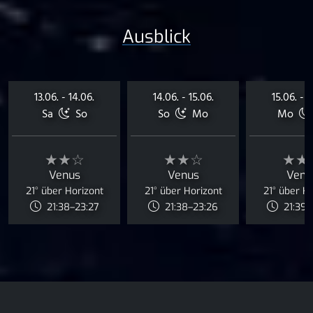
Ausblick
13.06. - 14.06.
14.06. - 15.06.
15.06. - 1
Sa
So
So
Mo
Mo
★★☆
★★☆
★★
Venus
Venus
Venu
21° über Horizont
21° über Horizont
21° über H
21:38–23:27
21:38–23:26
21:39–