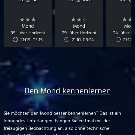
Sa
So
So
Mo
Mo
★★★
★★☆
★★
Mond
Mond
Mon
35° über Horizont
29° über Horizont
24° über H
21:09–03:15
21:10–03:24
21:12–
Den Mond kennenlernen
Sie möchten den Mond besser kennenlernen? Das ist ein
lohnendes Unterfangen! Fangen Sie erstmal mit der
freiäugigen Beobachtung an, also ohne technische