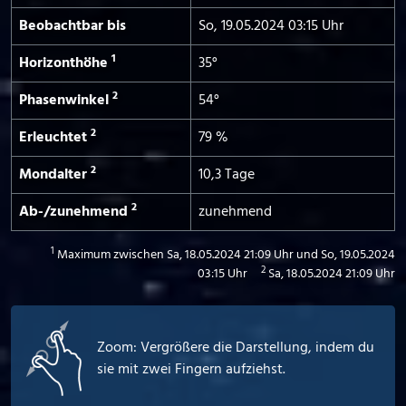
Beobachtbar bis
So, 19.05.2024 03:15 Uhr
1
Horizont­höhe
35°
2
Phasen­winkel
54°
2
Erleuchtet
79 %
2
Mond­alter
10,3 Tage
2
Ab-/­zunehmend
zunehmend
1
Maximum zwischen Sa, 18.05.2024 21:09 Uhr und So, 19.05.2024
2
03:15 Uhr
Sa, 18.05.2024 21:09 Uhr
Zoom: Vergrößere die Darstellung, indem du
sie mit zwei Fingern aufziehst.