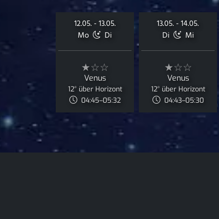
12.05. - 13.05.
13.05. - 14.05.
Mo
Di
Di
Mi
★☆☆
★☆☆
Venus
Venus
12° über Horizont
12° über Horizont
04:45–05:32
04:43–05:30