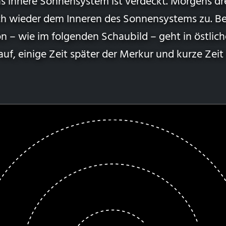
 innere Sonnensystem ist verdeckt. Morgens dr
lich wieder dem Inneren des Sonnensystems zu. B
n – wie im folgenden Schaubild – geht in östlic
uf, einige Zeit später der Merkur und kurze Zeit