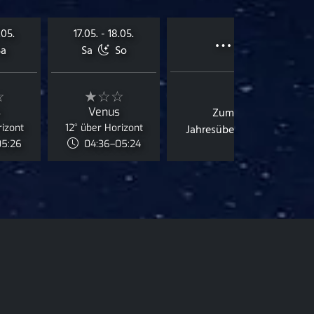
…
.05.
17.05. - 18.05.
a
Sa
So
☆
★☆☆
s
Venus
Zum
rizont
12° über Horizont
Jahresüberblick
05:26
04:36–05:24