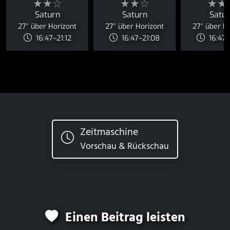
★★☆
★★☆
★★
Saturn
Saturn
Satu
27° über Horizont
27° über Horizont
27° über H
16:47–21:12
16:47–21:08
16:47–
Zeitmaschine
Vorschau & Rückschau
Einen Beitrag leisten