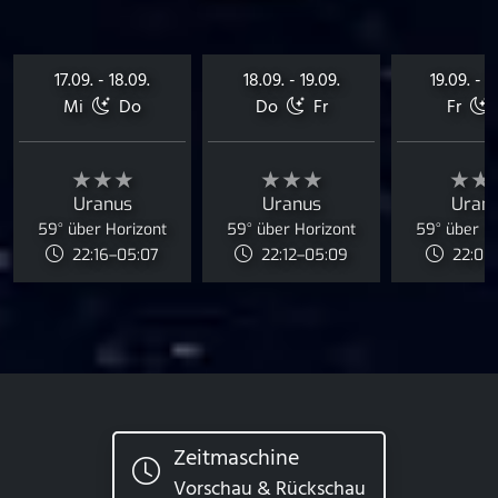
17.09. - 18.09.
18.09. - 19.09.
19.09. - 2
Mi
Do
Do
Fr
Fr
★★★
★★★
★★
Uranus
Uranus
Uran
59° über Horizont
59° über Horizont
59° über H
22:16–05:07
22:12–05:09
22:08–
Zeitmaschine
Vorschau & Rückschau