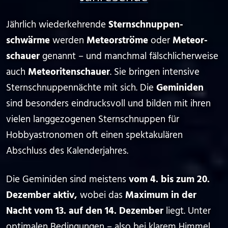
Jährlich wiederkehrende
Sternschnuppen­
schwärme
werden
Meteor­ströme
oder
Meteor­
schauer
genannt – und manchmal fälschlicherweise
auch
Meteoriten­schauer
. Sie bringen intensive
Sternschnuppen­nächte mit sich. Die
Geminiden
sind besonders eindrucksvoll und bilden mit ihren
vielen langgezogenen Sternschnuppen für
Hobbyastronomen oft einen spektakulären
Abschluss des Kalenderjahres.
Die Geminiden sind meistens
vom 4. bis zum 20.
Dezember aktiv,
wobei das
Maximum in der
Nacht vom 13. auf den 14. Dezember
liegt. Unter
optimalen Bedingungen – also bei klarem Himmel,